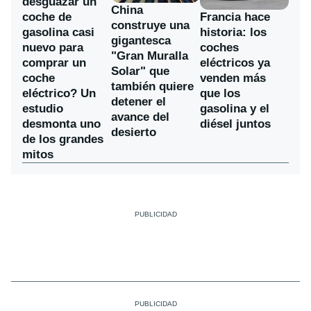
desguazar un
China
coche de
Francia hace
construye una
gasolina casi
historia: los
gigantesca
nuevo para
coches
"Gran Muralla
comprar un
eléctricos ya
Solar" que
coche
venden más
también quiere
eléctrico? Un
que los
detener el
estudio
gasolina y el
avance del
desmonta uno
diésel juntos
desierto
de los grandes
mitos