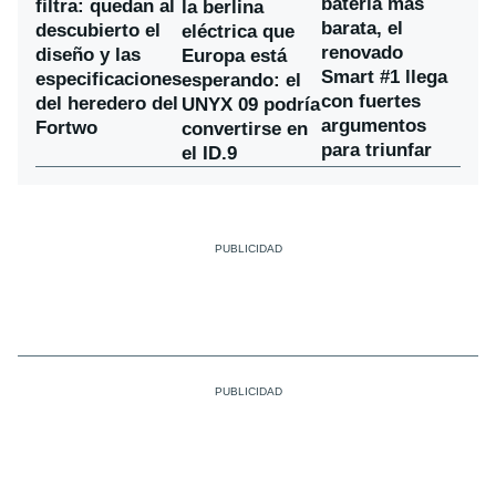
batería más
filtra: quedan al
la berlina
barata, el
descubierto el
eléctrica que
renovado
diseño y las
Europa está
Smart #1 llega
especificaciones
esperando: el
con fuertes
del heredero del
UNYX 09 podría
argumentos
Fortwo
convertirse en
para triunfar
el ID.9