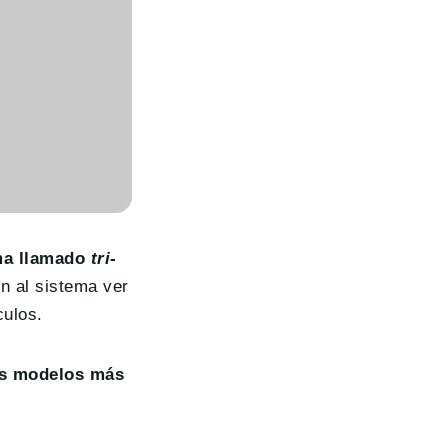
ema llamado
tri-
en al sistema ver
culos.
os modelos más