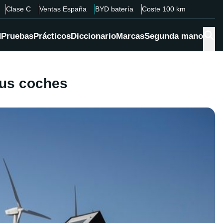
Clase C
Ventas España
BYD batería
Coste 100 km
d
Pruebas
Prácticos
Diccionario
Marcas
Segunda mano
sus coches