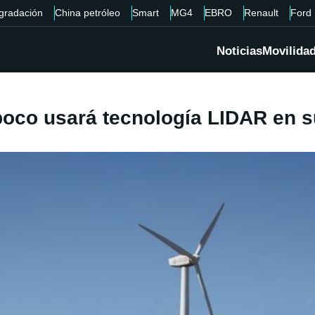
gradación
China petróleo
Smart
MG4
EBRO
Renault
Ford
Noticias
Movilida
poco usará tecnología LIDAR en 