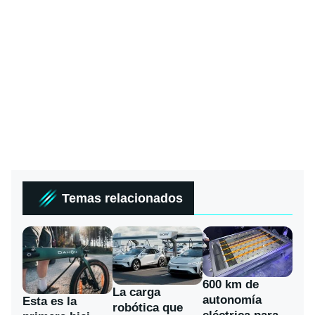
Temas relacionados
600 km de
La carga
autonomía
Esta es la
robótica que