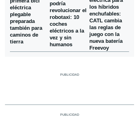
eléctrica para
primera bici
podría
los híbridos
eléctrica
revolucionar el
enchufables:
plegable
robotaxi: 10
CATL cambia
preparada
coches
las reglas de
también para
eléctricos a la
juego con la
caminos de
vez y sin
nueva batería
tierra
humanos
Freevoy