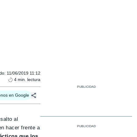
ado
:
11/06/2019 11:12
4
min. lectura
enos en Google
salto al
n hacer frente a
cticos que los