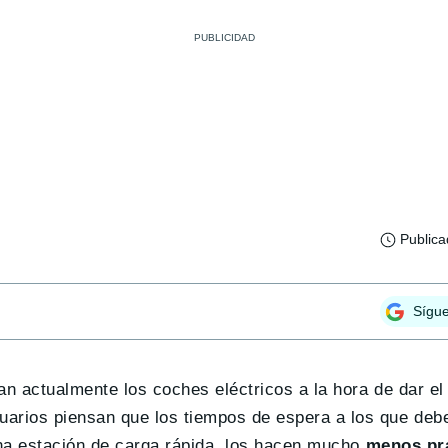
Public
Sígu
n actualmente los coches eléctricos a la hora de dar el 
rios piensan que los tiempos de espera a los que debe
una estación de carga rápida, los hacen mucho
menos prá