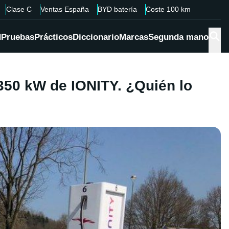
Clase C
Ventas España
BYD batería
Coste 100 km
d
Pruebas
Prácticos
Diccionario
Marcas
Segunda mano
 350 kW de IONITY. ¿Quién lo