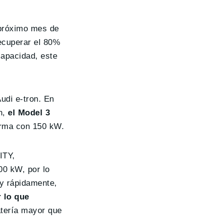
 próximo mes de
ecuperar el 80%
capacidad, este
udi e-tron. En
n,
el Model 3
orma con 150 kW.
ITY,
00 kW, por lo
y rápidamente,
r lo que
atería mayor que