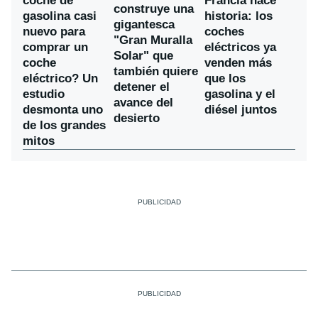
coche de
Francia hace
construye una
gasolina casi
historia: los
gigantesca
nuevo para
coches
"Gran Muralla
comprar un
eléctricos ya
Solar" que
coche
venden más
también quiere
eléctrico? Un
que los
detener el
estudio
gasolina y el
avance del
desmonta uno
diésel juntos
desierto
de los grandes
mitos