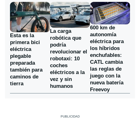
600 km de
La carga
autonomía
Esta es la
robótica que
eléctrica para
primera bici
podría
los híbridos
eléctrica
revolucionar el
enchufables:
plegable
robotaxi: 10
CATL cambia
preparada
coches
las reglas de
también para
eléctricos a la
juego con la
caminos de
vez y sin
nueva batería
tierra
humanos
Freevoy