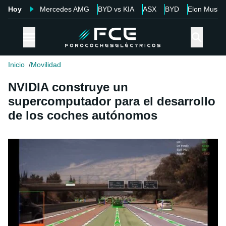
Hoy
Mercedes AMG
BYD vs KIA
ASX
BYD
Elon Musk
Inicio
Movilidad
NVIDIA construye un
supercomputador para el desarrollo
de los coches autónomos