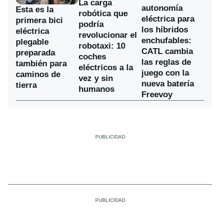
La carga
autonomía
Esta es la
robótica que
eléctrica para
primera bici
podría
los híbridos
eléctrica
revolucionar el
enchufables:
plegable
robotaxi: 10
CATL cambia
preparada
coches
las reglas de
también para
eléctricos a la
juego con la
caminos de
vez y sin
nueva batería
tierra
humanos
Freevoy