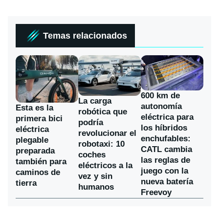
Temas relacionados
600 km de
La carga
autonomía
Esta es la
robótica que
eléctrica para
primera bici
podría
los híbridos
eléctrica
revolucionar el
enchufables:
plegable
robotaxi: 10
CATL cambia
preparada
coches
las reglas de
también para
eléctricos a la
juego con la
caminos de
vez y sin
nueva batería
tierra
humanos
Freevoy