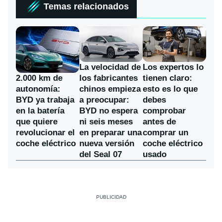
Temas relacionados
La velocidad de
Los expertos lo
los fabricantes
2.000 km de
tienen claro:
chinos empieza
autonomía:
esto es lo que
a preocupar:
BYD ya trabaja
debes
BYD no espera
en la batería
comprobar
ni seis meses
que quiere
antes de
en preparar una
revolucionar el
comprar un
nueva versión
coche eléctrico
coche eléctrico
del Seal 07
usado