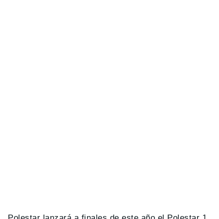
Polestar lanzará a finales de este año el Polestar 1,