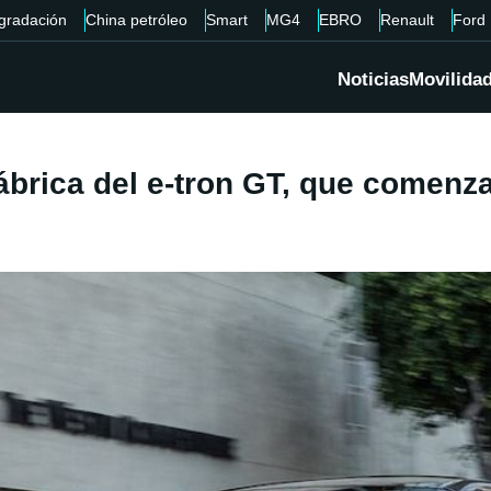
gradación
China petróleo
Smart
MG4
EBRO
Renault
Ford
Noticias
Movilida
ábrica del e-tron GT, que comenza