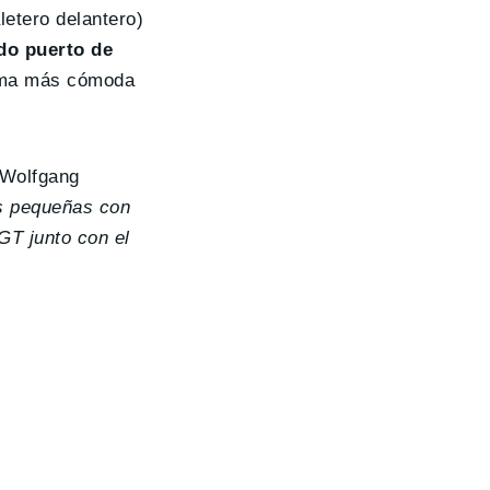
letero delantero)
do puerto de
orma más cómoda
, Wolfgang
es pequeñas con
GT junto con el