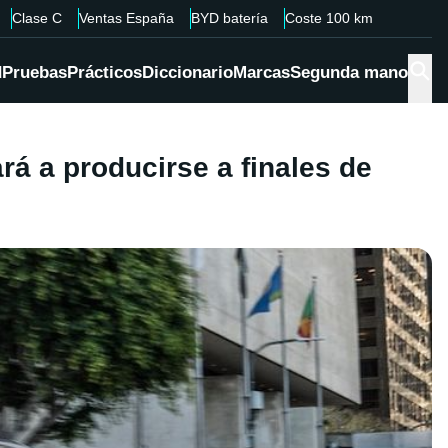
Clase C
Ventas España
BYD batería
Coste 100 km
d
Pruebas
Prácticos
Diccionario
Marcas
Segunda mano
rá a producirse a finales de