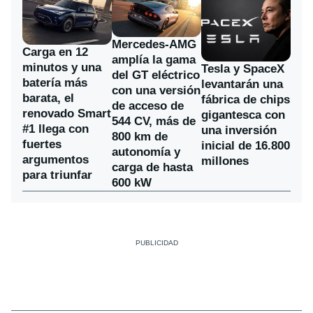
Mercedes-AMG
Carga en 12
amplía la gama
minutos y una
Tesla y SpaceX
del GT eléctrico
batería más
levantarán una
con una versión
barata, el
fábrica de chips
de acceso de
renovado Smart
gigantesca con
544 CV, más de
#1 llega con
una inversión
800 km de
fuertes
inicial de 16.800
autonomía y
argumentos
millones
carga de hasta
para triunfar
600 kW