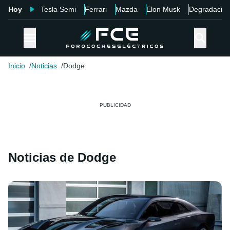
Hoy
Tesla Semi
Ferrari
Mazda
Elon Musk
Degradació
Inicio
Noticias
Dodge
Noticias de Dodge