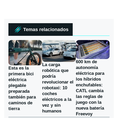
Temas relacionados
600 km de
La carga
autonomía
Esta es la
robótica que
eléctrica para
primera bici
podría
los híbridos
eléctrica
revolucionar el
enchufables:
plegable
robotaxi: 10
CATL cambia
preparada
coches
las reglas de
también para
eléctricos a la
juego con la
caminos de
vez y sin
nueva batería
tierra
humanos
Freevoy