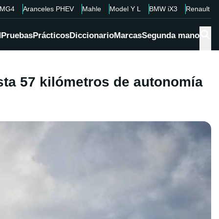
MG4
Aranceles PHEV
Mahle
Model Y L
BMW iX3
Renault 4
d
Pruebas
Prácticos
Diccionario
Marcas
Segunda mano
sta 57 kilómetros de autonomía