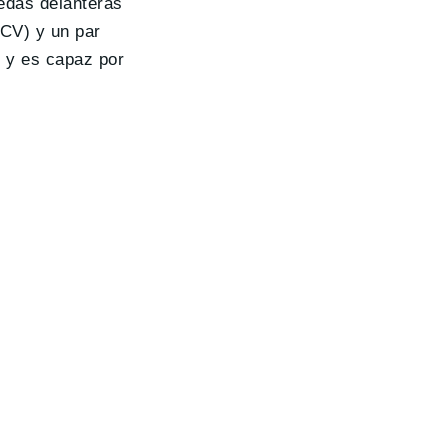
edas delanteras
 CV) y un par
, y es capaz por