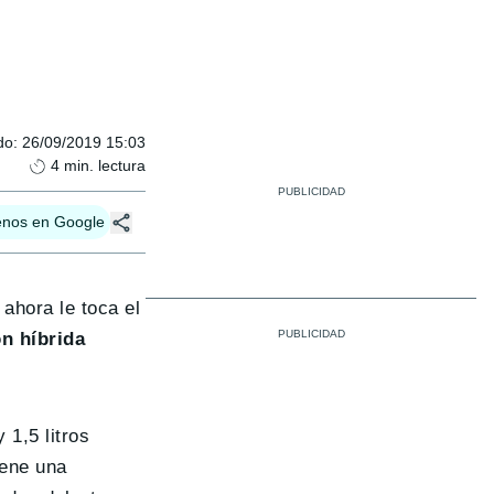
do
:
26/09/2019 15:03
4
min. lectura
enos en Google
ahora le toca el
ón híbrida
 1,5 litros
iene una