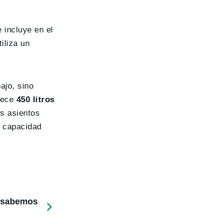
 incluye en el
iliza un
ajo, sino
frece
450 litros
os asientos
a capacidad
e sabemos