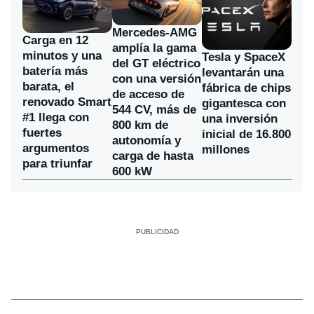
Mercedes-AMG
Carga en 12
amplía la gama
minutos y una
Tesla y SpaceX
del GT eléctrico
batería más
levantarán una
con una versión
barata, el
fábrica de chips
de acceso de
renovado Smart
gigantesca con
544 CV, más de
#1 llega con
una inversión
800 km de
fuertes
inicial de 16.800
autonomía y
argumentos
millones
carga de hasta
para triunfar
600 kW