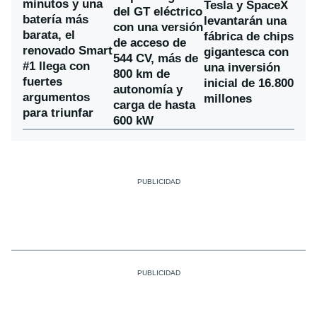
minutos y una
Tesla y SpaceX
del GT eléctrico
batería más
levantarán una
con una versión
barata, el
fábrica de chips
de acceso de
renovado Smart
gigantesca con
544 CV, más de
#1 llega con
una inversión
800 km de
fuertes
inicial de 16.800
autonomía y
argumentos
millones
carga de hasta
para triunfar
600 kW