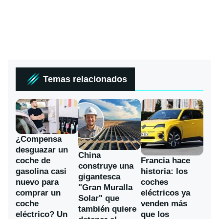
Temas relacionados
¿Compensa
desguazar un
China
coche de
Francia hace
construye una
gasolina casi
historia: los
gigantesca
nuevo para
coches
"Gran Muralla
comprar un
eléctricos ya
Solar" que
coche
venden más
también quiere
eléctrico? Un
que los