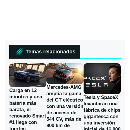
Temas relacionados
Mercedes-AMG
Carga en 12
amplía la gama
minutos y una
Tesla y SpaceX
del GT eléctrico
batería más
levantarán una
con una versión
barata, el
fábrica de chips
de acceso de
renovado Smart
gigantesca con
544 CV, más de
#1 llega con
una inversión
800 km de
fuertes
inicial de 16.800