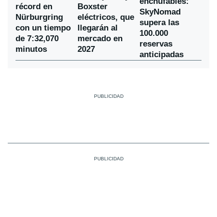
enchufables:
récord en
Boxster
SkyNomad
Nürburgring
eléctricos, que
supera las
con un tiempo
llegarán al
100.000
de 7:32,070
mercado en
reservas
minutos
2027
anticipadas