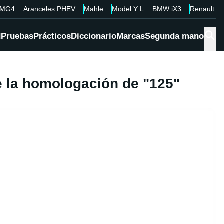
MG4
Aranceles PHEV
Mahle
Model Y L
BMW iX3
Renault 4
d
Pruebas
Prácticos
Diccionario
Marcas
Segunda mano
e la homologación de "125"