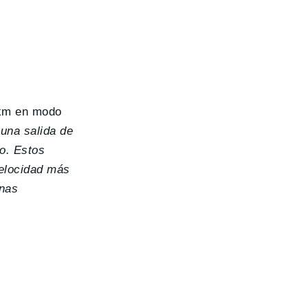
 km en modo
 una salida de
co. Estos
velocidad más
unas