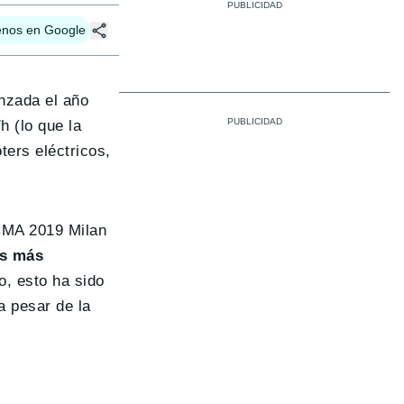
enos en Google
anzada el año
 (lo que la
ers eléctricos,
ICMA 2019 Milan
os más
o, esto ha sido
a pesar de la