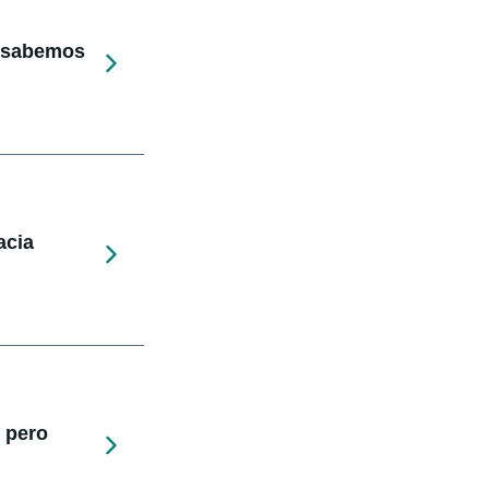
e sabemos
acia
 pero