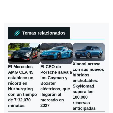
Temas relacionados
Xiaomi arrasa
El Mercedes-
El CEO de
con sus nuevos
AMG CLA 45
Porsche salva a
híbridos
establece un
los Cayman y
enchufables:
récord en
Boxster
SkyNomad
Nürburgring
eléctricos, que
supera las
con un tiempo
llegarán al
100.000
de 7:32,070
mercado en
reservas
minutos
2027
anticipadas