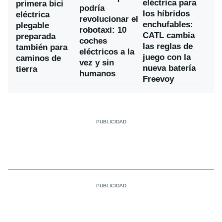
eléctrica para
primera bici
podría
los híbridos
eléctrica
revolucionar el
enchufables:
plegable
robotaxi: 10
CATL cambia
preparada
coches
las reglas de
también para
eléctricos a la
juego con la
caminos de
vez y sin
nueva batería
tierra
humanos
Freevoy