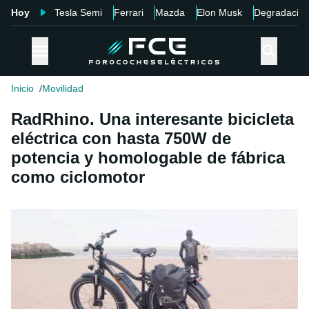
Hoy
Tesla Semi
Ferrari
Mazda
Elon Musk
Degradació
Inicio
Movilidad
RadRhino. Una interesante bicicleta
eléctrica con hasta 750W de
potencia y homologable de fábrica
como ciclomotor