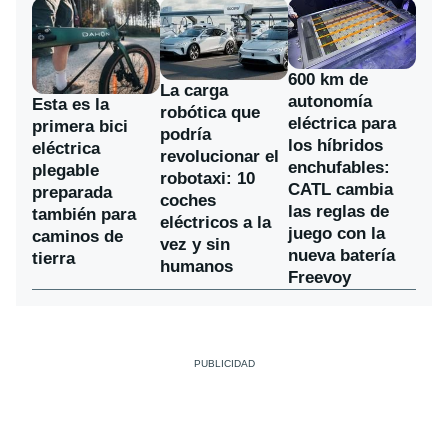
600 km de
La carga
autonomía
Esta es la
robótica que
eléctrica para
primera bici
podría
los híbridos
eléctrica
revolucionar el
enchufables:
plegable
robotaxi: 10
CATL cambia
preparada
coches
las reglas de
también para
eléctricos a la
juego con la
caminos de
vez y sin
nueva batería
tierra
humanos
Freevoy