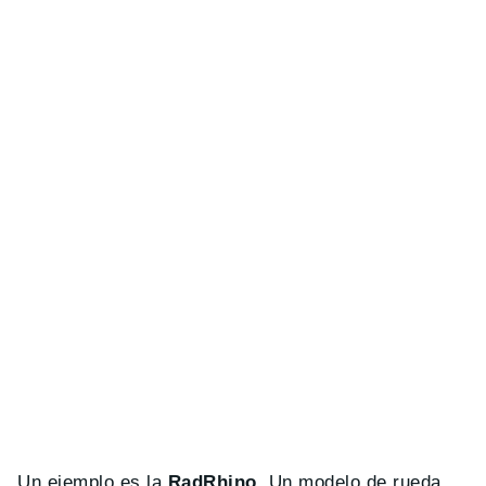
Un ejemplo es la
RadRhino
. Un modelo de rueda