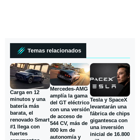
Temas relacionados
Mercedes-AMG
Carga en 12
amplía la gama
minutos y una
Tesla y SpaceX
del GT eléctrico
batería más
levantarán una
con una versión
barata, el
fábrica de chips
de acceso de
renovado Smart
gigantesca con
544 CV, más de
#1 llega con
una inversión
800 km de
fuertes
inicial de 16.800
autonomía y