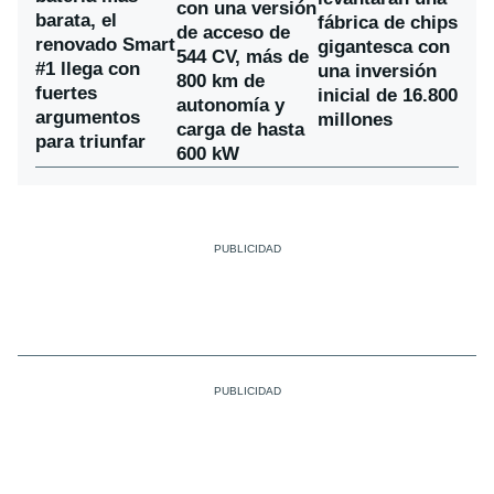
con una versión
barata, el
fábrica de chips
de acceso de
renovado Smart
gigantesca con
544 CV, más de
#1 llega con
una inversión
800 km de
fuertes
inicial de 16.800
autonomía y
argumentos
millones
carga de hasta
para triunfar
600 kW