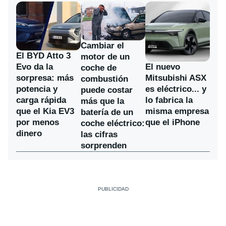
Cambiar el
El BYD Atto 3
motor de un
Evo da la
El nuevo
coche de
sorpresa: más
Mitsubishi ASX
combustión
potencia y
es eléctrico... y
puede costar
carga rápida
lo fabrica la
más que la
que el Kia EV3
misma empresa
batería de un
por menos
que el iPhone
coche eléctrico:
dinero
las cifras
sorprenden