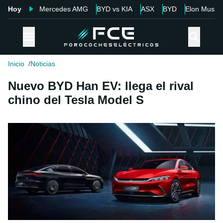
Hoy
Mercedes AMG
BYD vs KIA
ASX
BYD
Elon Musk
Inicio
Noticias
Nuevo BYD Han EV: llega el rival
chino del Tesla Model S