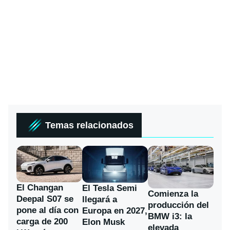
Temas relacionados
El Changan
El Tesla Semi
Comienza la
Deepal S07 se
llegará a
producción del
pone al día con
Europa en 2027,
BMW i3: la
carga de 200
Elon Musk
elevada