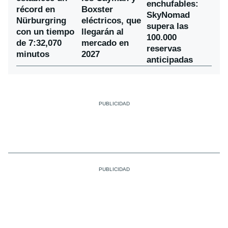
enchufables:
récord en
Boxster
SkyNomad
Nürburgring
eléctricos, que
supera las
con un tiempo
llegarán al
100.000
de 7:32,070
mercado en
reservas
minutos
2027
anticipadas