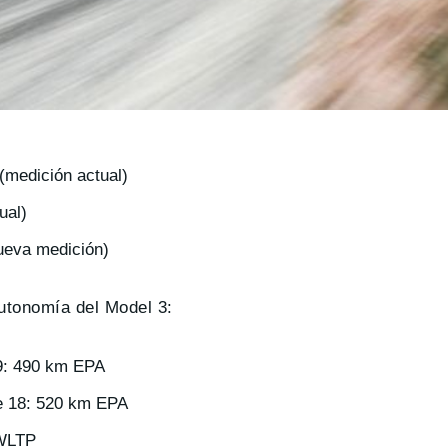
medición actual)
ual)
eva medición)
utonomía del Model 3:
9: 490 km EPA
e 18: 520 km EPA
 WLTP