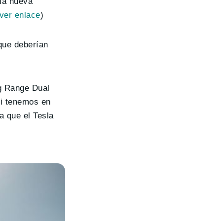
la nueva
ver enlace
)
que deberían
ng Range Dual
Si tenemos en
a que el Tesla