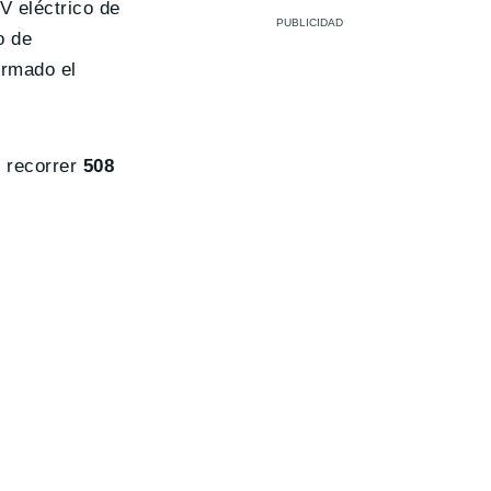
V eléctrico de
o de
irmado el
 recorrer
508