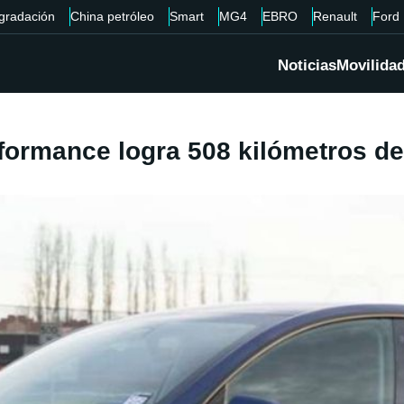
gradación
China petróleo
Smart
MG4
EBRO
Renault
Ford
Noticias
Movilida
rformance logra 508 kilómetros 