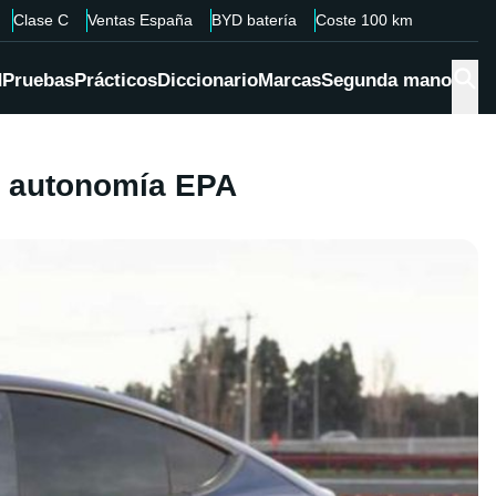
Clase C
Ventas España
BYD batería
Coste 100 km
d
Pruebas
Prácticos
Diccionario
Marcas
Segunda mano
de autonomía EPA