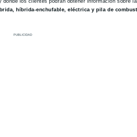
 y donde los clientes podrán obtener información sobre l
íbrida, híbrida-enchufable, eléctrica y pila de combust