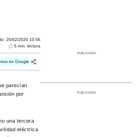
do
:
25/02/2020 10:56
5
min. lectura
enos en Google
ue parecían
ansión por
mo una tercera
ilidad eléctrica