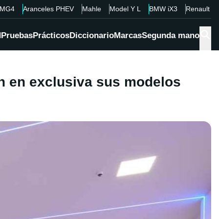
MG4
Aranceles PHEV
Mahle
Model Y L
BMW iX3
Renault 4
d
Pruebas
Prácticos
Diccionario
Marcas
Segunda mano
án en exclusiva sus modelos