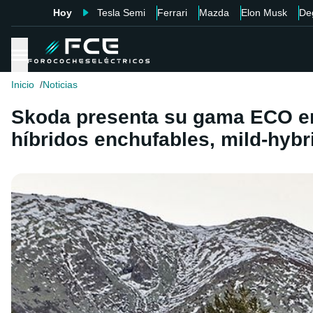
Hoy
Tesla Semi
Ferrari
Mazda
Elon Musk
De
Inicio
Noticias
Skoda presenta su gama ECO en 
híbridos enchufables, mild-hyb