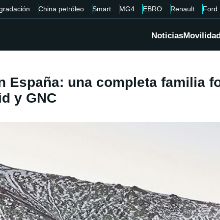
gradación
China petróleo
Smart
MG4
EBRO
Renault
Ford
Noticias
Movilida
España: una completa familia fo
rid y GNC