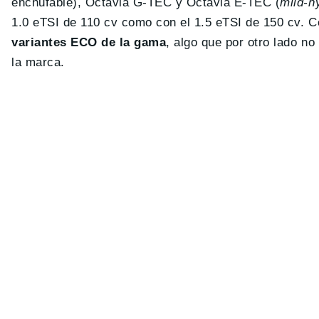
enchufable), Octavia G-TEC y Octavia E-TEC (
mild-h
1.0 eTSI de 110 cv como con el 1.5 eTSI de 150 cv.
variantes ECO de la gama
, algo que por otro lado n
la marca.