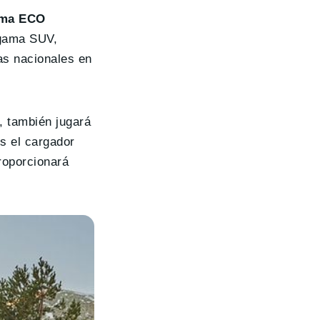
ama ECO
 gama SUV,
as nacionales en
, también jugará
es el cargador
roporcionará