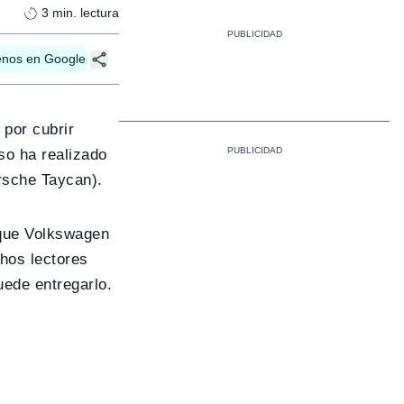
3
min. lectura
enos en Google
por cubrir
so ha realizado
rsche Taycan).
 que Volkswagen
hos lectores
puede entregarlo.