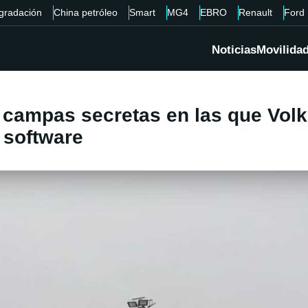
gradación
China petróleo
Smart
MG4
EBRO
Renault
Ford
Noticias
Movilida
 campas secretas en las que Vol
u software