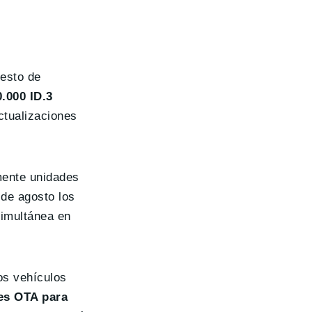
resto de
.000 ID.3
ctualizaciones
mente unidades
 de agosto los
simultánea en
os vehículos
nes OTA para