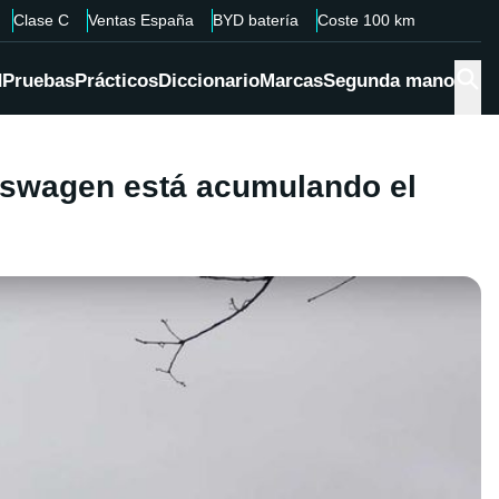
Clase C
Ventas España
BYD batería
Coste 100 km
d
Pruebas
Prácticos
Diccionario
Marcas
Segunda mano
kswagen está acumulando el