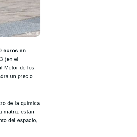
0 euros en
3 (en el
l Motor de los
drá un precio
tro de la química
a matriz están
to del espacio,