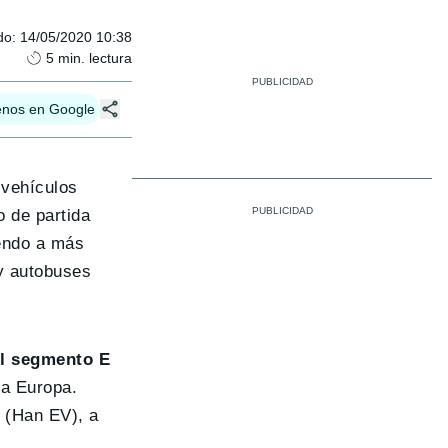
do
:
14/05/2020 10:38
5
min. lectura
enos en Google
 vehículos
 de partida
iendo a más
y autobuses
el segmento E
 a Europa.
 (Han EV), a