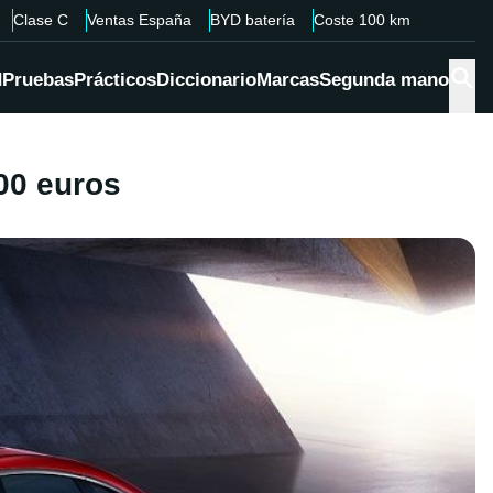
Clase C
Ventas España
BYD batería
Coste 100 km
d
Pruebas
Prácticos
Diccionario
Marcas
Segunda mano
00 euros