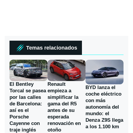
Temas relacionados
El Bentley
Renault
BYD lanza el
Torcal se pasea
empieza a
coche eléctrico
por las calles
simplificar la
con más
de Barcelona:
gama del R5
autonomía del
así es el
antes de su
mundo: el
Porsche
esperada
Denza Z9S llega
Cayenne con
renovación en
a los 1.100 km
traje inglés
otoño