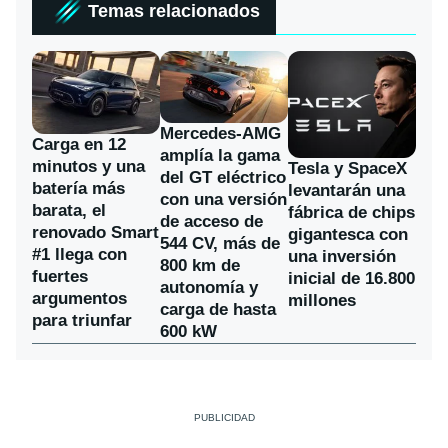
Temas relacionados
Mercedes-AMG
Carga en 12
amplía la gama
minutos y una
Tesla y SpaceX
del GT eléctrico
batería más
levantarán una
con una versión
barata, el
fábrica de chips
de acceso de
renovado Smart
gigantesca con
544 CV, más de
#1 llega con
una inversión
800 km de
fuertes
inicial de 16.800
autonomía y
argumentos
millones
carga de hasta
para triunfar
600 kW