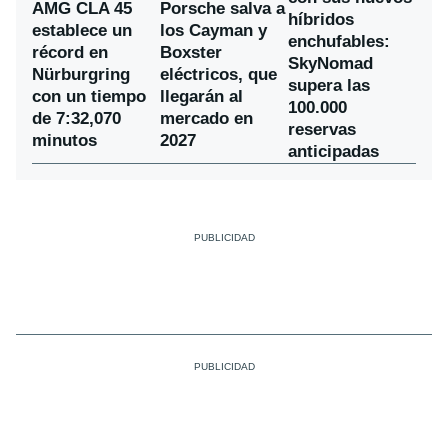
AMG CLA 45
Porsche salva a
híbridos
establece un
los Cayman y
enchufables:
récord en
Boxster
SkyNomad
Nürburgring
eléctricos, que
supera las
con un tiempo
llegarán al
100.000
de 7:32,070
mercado en
reservas
minutos
2027
anticipadas