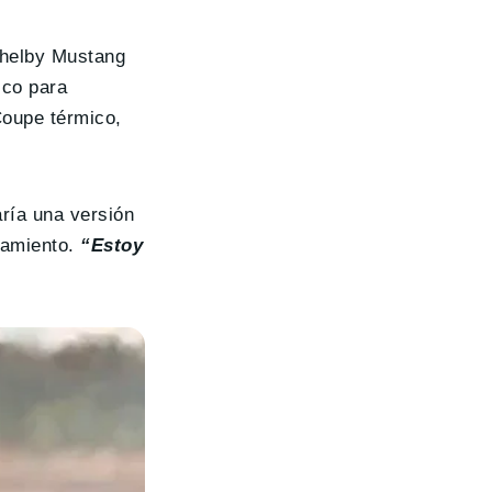
Shelby Mustang
ico para
Coupe térmico,
ría una versión
zamiento.
“Estoy