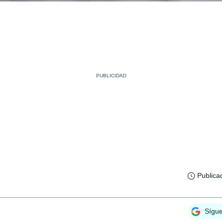
Publica
Sígu