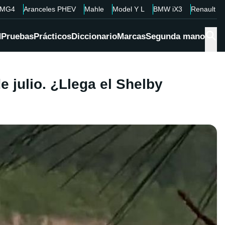
MG4
Aranceles PHEV
Mahle
Model Y L
BMW iX3
Renault 4
d
Pruebas
Prácticos
Diccionario
Marcas
Segunda mano
 julio. ¿Llega el Shelby