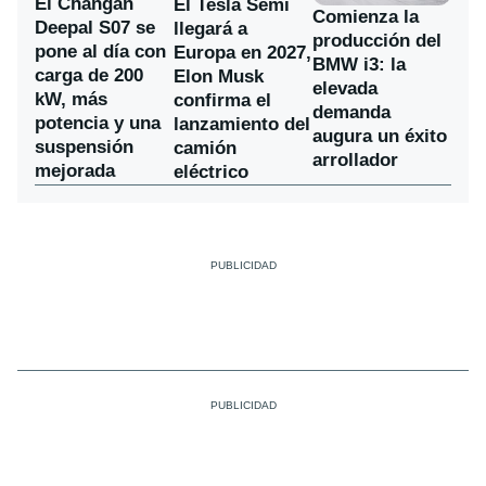
El Changan
El Tesla Semi
Comienza la
Deepal S07 se
llegará a
producción del
pone al día con
Europa en 2027,
BMW i3: la
carga de 200
Elon Musk
elevada
kW, más
confirma el
demanda
potencia y una
lanzamiento del
augura un éxito
suspensión
camión
arrollador
mejorada
eléctrico