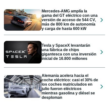
Mercedes-AMG amplía la
gama del GT eléctrico con una
versión de acceso de 544 CV,
más de 800 km de autonomía
y carga de hasta 600 kW
Tesla y SpaceX levantarán
una fábrica de chips
gigantesca con una inversión
inicial de 16.800 millones
Alemania acelera hacia el
coche eléctrico: casi el 30% de
los coches matriculados en
julio fueron eléctricos
mientras gasolina y diésel se
desploman