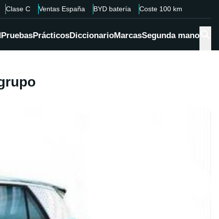
Clase C
Ventas España
BYD batería
Coste 100 km
d
Pruebas
Prácticos
Diccionario
Marcas
Segunda mano
 grupo