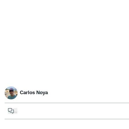
Carlos Noya
...