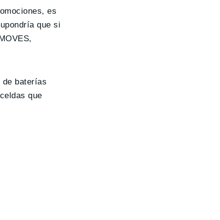
romociones, es
supondría que si
l MOVES,
 de baterías
 celdas que