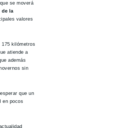
 que se moverá
 de la
cipales valores
s 175 kilómetros
que atiende a
y que además
movernos sin
 esperar que un
al en pocos
actualidad