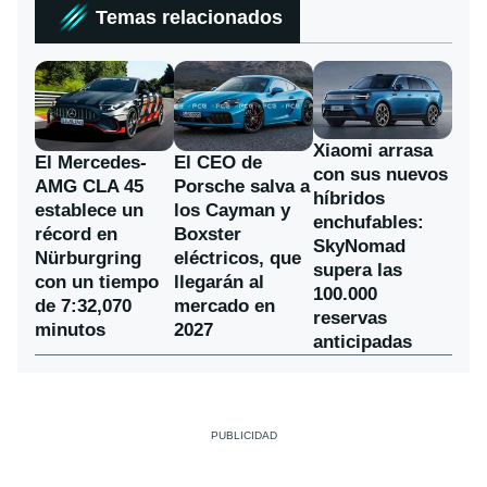
Temas relacionados
Xiaomi arrasa
El Mercedes-
El CEO de
con sus nuevos
AMG CLA 45
Porsche salva a
híbridos
establece un
los Cayman y
enchufables:
récord en
Boxster
SkyNomad
Nürburgring
eléctricos, que
supera las
con un tiempo
llegarán al
100.000
de 7:32,070
mercado en
reservas
minutos
2027
anticipadas