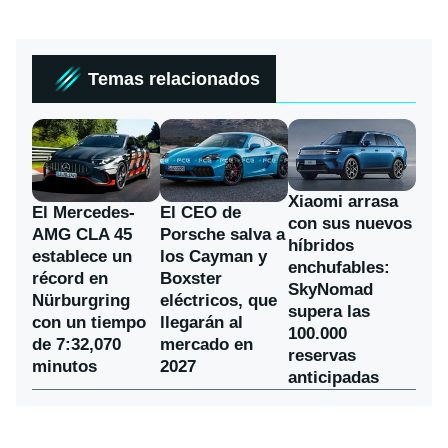
Temas relacionados
Xiaomi arrasa
El Mercedes-
El CEO de
con sus nuevos
AMG CLA 45
Porsche salva a
híbridos
establece un
los Cayman y
enchufables:
récord en
Boxster
SkyNomad
Nürburgring
eléctricos, que
supera las
con un tiempo
llegarán al
100.000
de 7:32,070
mercado en
reservas
minutos
2027
anticipadas