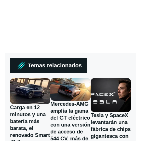
Temas relacionados
Mercedes-AMG
Carga en 12
amplía la gama
minutos y una
Tesla y SpaceX
del GT eléctrico
batería más
levantarán una
con una versión
barata, el
fábrica de chips
de acceso de
renovado Smart
gigantesca con
544 CV, más de