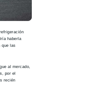
efrigeración
ría haberla
 que las
egue al mercado,
s, por el
os recién