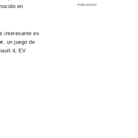
onocido en
s interesante es
er
, un juego de
nault 4, EV