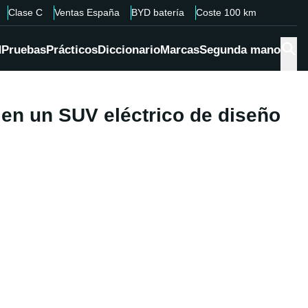
Clase C
Ventas España
BYD batería
Coste 100 km
d
Pruebas
Prácticos
Diccionario
Marcas
Segunda mano
a en un SUV eléctrico de diseño