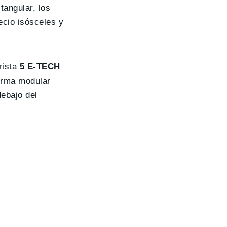
tangular, los
pecio isósceles y
rista
5 E-TECH
forma modular
debajo del