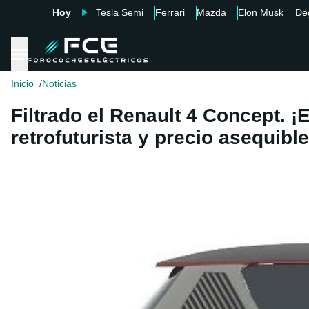
Hoy
Tesla Semi
Ferrari
Mazda
Elon Musk
De
Inicio
Noticias
Filtrado el Renault 4 Concept. ¡
retrofuturista y precio asequible