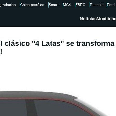
gradación
China petróleo
Smart
MG4
EBRO
Renault
Ford
Noticias
Movilida
El clásico "4 Latas" se transform
!