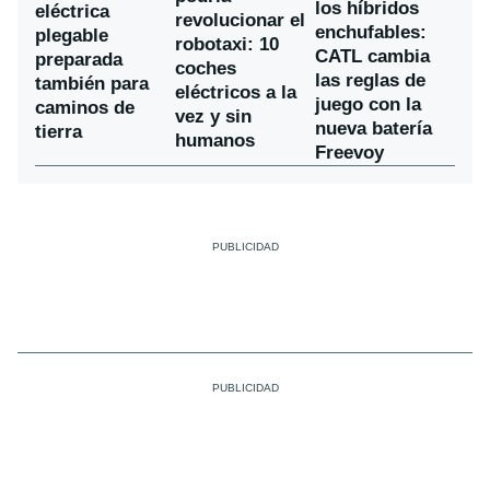
los híbridos
eléctrica
revolucionar el
enchufables:
plegable
robotaxi: 10
CATL cambia
preparada
coches
las reglas de
también para
eléctricos a la
juego con la
caminos de
vez y sin
nueva batería
tierra
humanos
Freevoy