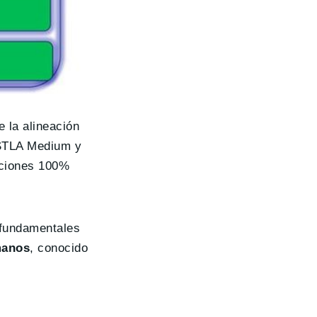
e la alineación
a STLA Medium y
aciones 100%
 fundamentales
manos
, conocido