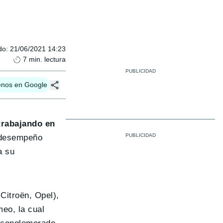
do
:
21/06/2021 14:23
7
min. lectura
enos en Google
trabajando en
e desempeño
a su
Citroën, Opel),
eo, la cual