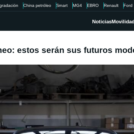
gradación
China petróleo
Smart
MG4
EBRO
Renault
Ford
Noticias
Movilida
omeo: estos serán sus futuros mod