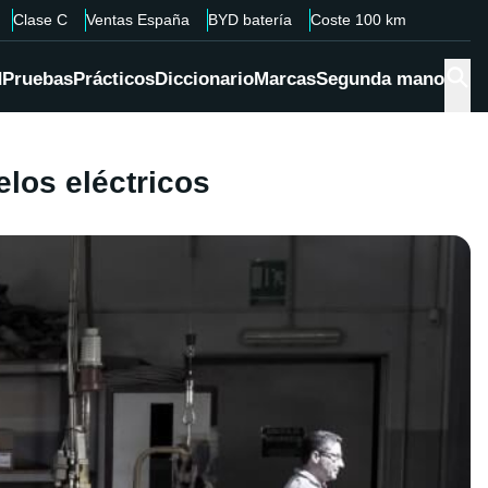
Clase C
Ventas España
BYD batería
Coste 100 km
d
Pruebas
Prácticos
Diccionario
Marcas
Segunda mano
elos eléctricos