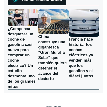
¿Compensa
desguazar un
China
coche de
Francia hace
construye una
gasolina casi
historia: los
gigantesca
nuevo para
coches
"Gran Muralla
comprar un
eléctricos ya
Solar" que
coche
venden más
también quiere
eléctrico? Un
que los
detener el
estudio
gasolina y el
avance del
desmonta uno
diésel juntos
desierto
de los grandes
mitos