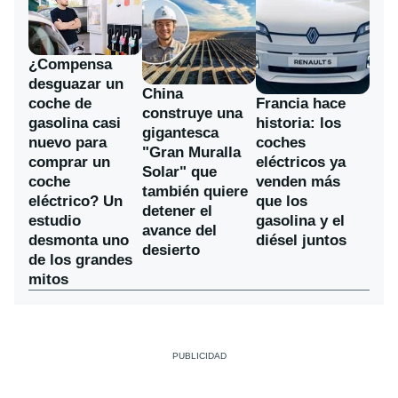
¿Compensa
desguazar un
China
coche de
Francia hace
construye una
gasolina casi
historia: los
gigantesca
nuevo para
coches
"Gran Muralla
comprar un
eléctricos ya
Solar" que
coche
venden más
también quiere
eléctrico? Un
que los
detener el
estudio
gasolina y el
avance del
desmonta uno
diésel juntos
desierto
de los grandes
mitos