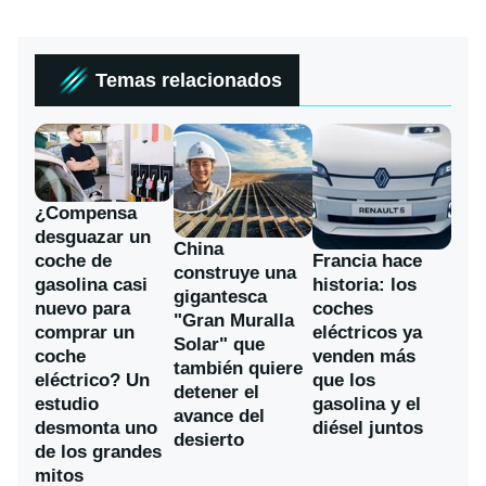
Temas relacionados
¿Compensa
desguazar un
China
coche de
Francia hace
construye una
gasolina casi
historia: los
gigantesca
nuevo para
coches
"Gran Muralla
comprar un
eléctricos ya
Solar" que
coche
venden más
también quiere
eléctrico? Un
que los
detener el
estudio
gasolina y el
avance del
desmonta uno
diésel juntos
desierto
de los grandes
mitos