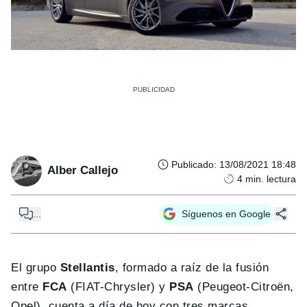
Publicado
:
13/08/2021 18:48
Alber Callejo
4
min. lectura
...
Síguenos en Google
El grupo
Stellantis
, formado a raíz de la fusión
entre
FCA
(FIAT-Chrysler) y
PSA
(Peugeot-Citroën,
Opel), cuenta a día de hoy con tres marcas